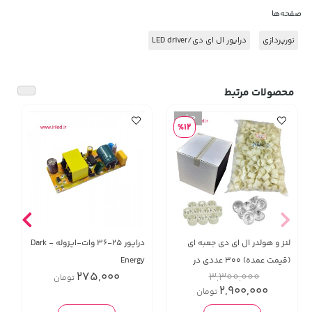
صفحه‌ها
نورپردازی
درایور ال ای دی/LED driver
محصولات مرتبط
%12
لنز و هولدر ال ای دی جعبه ای
درايور 25-36 وات-ایزوله - Dark
(قیمت عمده) 300 عددی در
Energy
275,000
3,300,000
تومان
مدلهای ۴۵ـ۳۰ـ۱۲۰ درجه
2,900,000
تومان