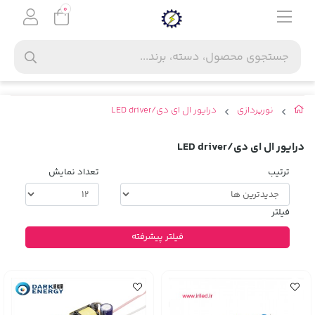
0
نورپردازی
درایور ال ای دی/LED driver
درایور ال ای دی/LED driver
ترتیب
تعداد نمایش
فیلتر
فیلتر پیشرفته