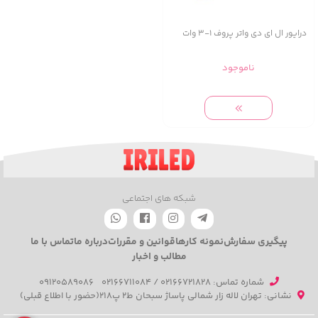
درایور ال ای دی واتر پروف 1-3 وات
ناموجود
شبکه های اجتماعی
پیگیری سفارش
نمونه کارها
قوانین و مقررات
درباره ما
تماس با ما
مطالب و اخبار
شماره تماس‌: 02166721828 / 02166711084
09120589086
نشانی: تهران لاله زار شمالی پاساژ سبحان ط2 پ218(حضور با اطلاع قبلی)