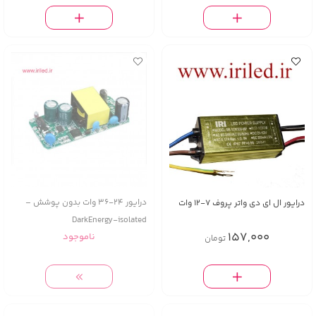
درایور 24-36 وات بدون پوشش –
درایور ال ای دی واتر پروف 7-12 وات
DarkEnergy-isolated
157,000
ناموجود
تومان