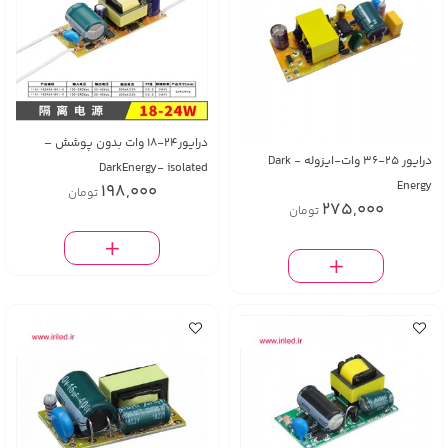
درایور24-18 وات بدون پوشش –
درايور 25-36 وات-ایزوله - Dark
DarkEnergy- isolated
Energy
198,000
تومان
275,000
تومان