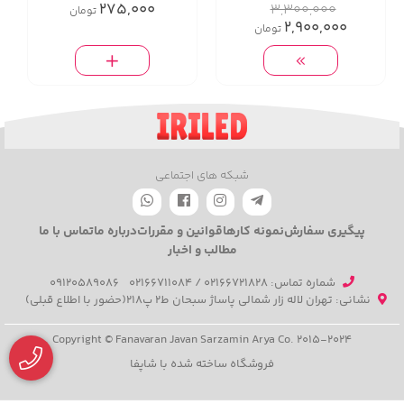
275,000
3,300,000
تومان
مدلهای ۴۵ـ۳۰ـ۱۲۰ درجه
2,900,000
تومان
شبکه های اجتماعی
پیگیری سفارش
نمونه کارها
قوانین و مقررات
درباره ما
تماس با ما
مطالب و اخبار
شماره تماس‌: 02166721828 / 02166711084
09120589086
نشانی: تهران لاله زار شمالی پاساژ سبحان ط2 پ218(حضور با اطلاع قبلی)
Copyright © Fanavaran Javan Sarzamin Arya Co. 2015-2024
فروشگاه ساخته شده با شاپفا