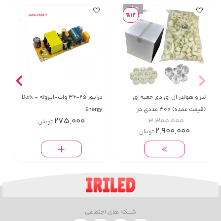
%12
لنز و هولدر ال ای دی جعبه ای
درايور 25-36 وات-ایزوله - Dark
(قیمت عمده) 300 عددی در
Energy
275,000
3,300,000
تومان
مدلهای ۴۵ـ۳۰ـ۱۲۰ درجه
2,900,000
تومان
شبکه های اجتماعی