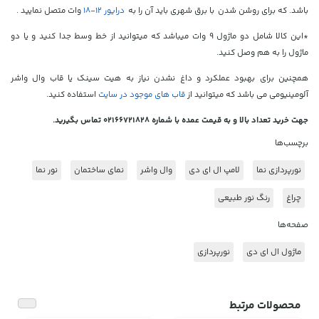
باشد. که برای روشن شدن با برق شهری باید آن را به
درایور 12-18
وات متصل نمایید .
*این کالا شامل دو ماژول 9 وات میباشد که میتوانید از خط وسط جدا کنید و یا دو
ماژول را به هم وصل کنید.
همچنین برای بهبود عملکرد و داغ نشدن نیاز به هیت سینک یا قاب وال واشر
آلومینیومی می باشد که میتوانید از
قاب های موجود در سایت
استفاده کنید.
جهت خرید تعداد بالا و به قیمت عمده با شماره 02166721828 تماس بگیرید.
برچسب‌ها
نورپردازی نما
لامپ ال ای دی
وال واشر
نمای ساختمان
نور نما
چراغ
رنگ نور طبیعی
صفحه‌ها
ماژول ال ای دی
نورپردازی
محصولات مرتبط