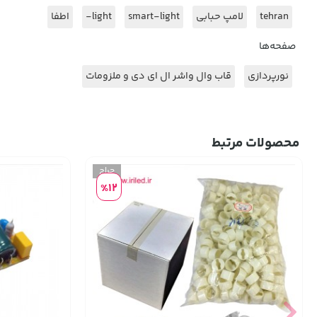
tehran
لامپ حبابی
smart-light
light-
اطفا
صفحه‌ها
نورپردازی
قاب وال واشر ال ای دی و ملزومات
محصولات مرتبط
%12