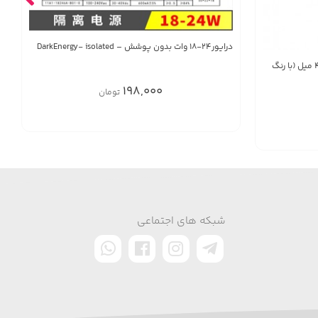
درایور24-18 وات بدون پوشش – DarkEnergy- isolated
پاور ال ای دی فول اسپکتروم رشد گياه 45 میل (با رنگ
198,000
تومان
شبکه های اجتماعی