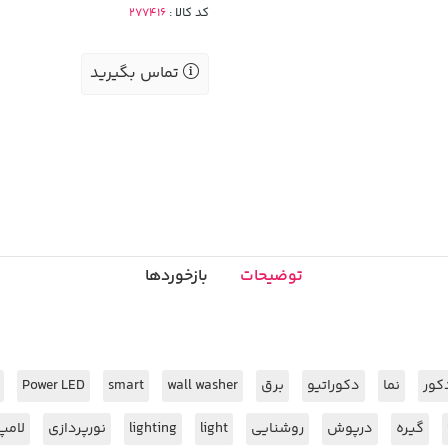
کد کالا :
تماس بگیرید
توضیحات
بازخوردها
کور
نما
دکوراتیو
برق
wall washer
smart
Power LED
گیره
درپوش
روشنایی
light
lighting
نورپردازی
لامپ