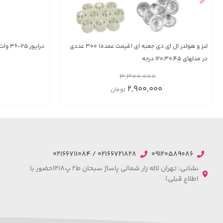
لنز و هولدر ال ای دی جعبه ای (قیمت عمده) 300 عددی
درايور 25-36 وات-ایزوله - Dark Energy
در مدلهای ۴۵ـ۳۰ـ۱۲۰ درجه
3,300,000
2,900,000
تومان
02166721828 / 02166711084
09120589086
نشانی: تهران لاله زار شمالی پاساژ سبحان ط2 پ218(حضور با
اطلاع قبلی)