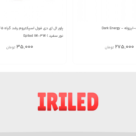
نور سفید ) Epiled 1W-3W
35,000
275,000
تومان
تومان