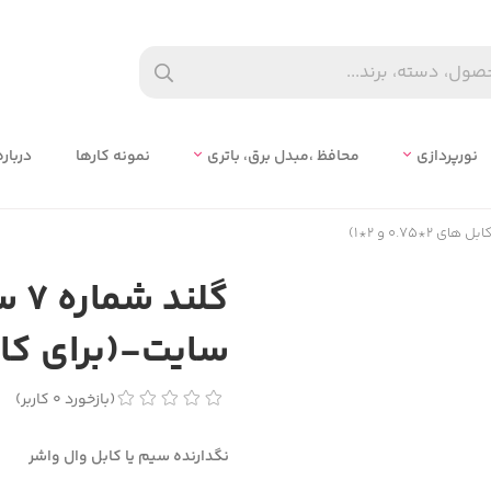
نورپردازی
محافظ ،مبدل برق، باتري
نمونه کارها
درباره
گلن
سایت-(برای کابل های 2*
(
بازخورد
0
کاربر
)
نگدارنده سیم یا کابل وال واشر