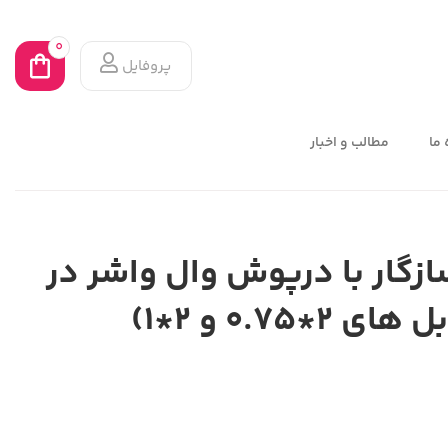
0
پروفایل
 ما
مطالب و اخبار
د شماره 7 سازگار با درپوش وال واشر در
0.75 و 2*1)