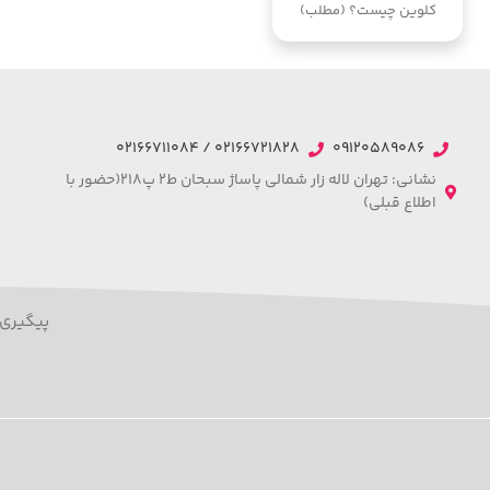
کلوین چیست؟ (مطلب)
02166721828 / 02166711084
09120589086
نشانی: تهران لاله زار شمالی پاساژ سبحان ط2 پ218(حضور با
اطلاع قبلی)
پیگیری