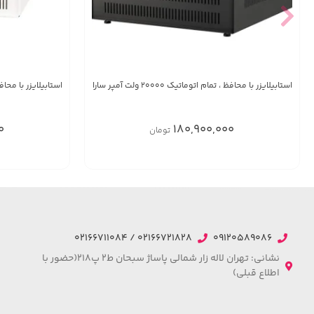
استابیلایزر با محافظ ، تمام اتوماتیک 20000 ولت آمپر سارا
استابیلایزر با محافظ تمام ات
0
180,900,000
تومان
02166721828 / 02166711084
09120589086
نشانی: تهران لاله زار شمالی پاساژ سبحان ط2 پ218(حضور با
اطلاع قبلی)