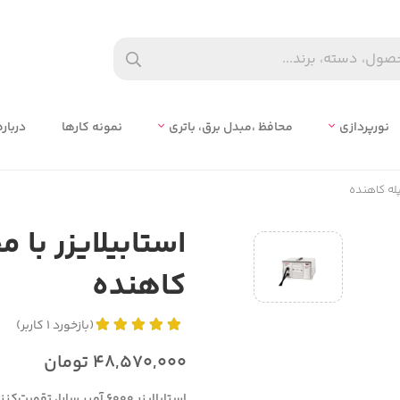
نورپردازی
محافظ ،مبدل برق، باتري
نمونه کارها
درباره
کاهنده
(
بازخورد
1
کاربر
)
48,570,000
تومان
استابلایزر ۶۰۰۰ آمپر سار