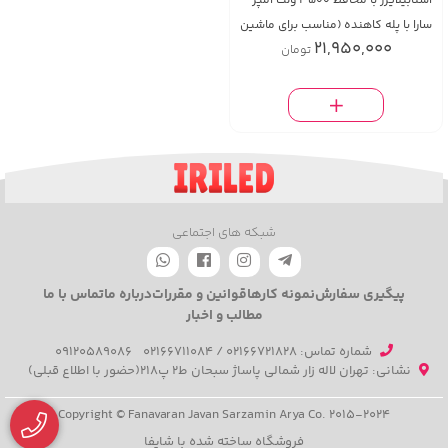
استابیلایزر با محافظ 3500 ولت آمپر
سارا با پله کاهنده (مناسب برای ماشین
21,950,000
تومان
لباسشویی یا ظرفشویی)
شبکه های اجتماعی
پیگیری سفارش
نمونه کارها
قوانین و مقررات
درباره ما
تماس با ما
مطالب و اخبار
شماره تماس‌: 02166721828 / 02166711084
09120589086
نشانی: تهران لاله زار شمالی پاساژ سبحان ط2 پ218(حضور با اطلاع قبلی)
Copyright © Fanavaran Javan Sarzamin Arya Co. 2015-2024
فروشگاه ساخته شده با شاپفا