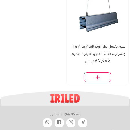
سیم بکسل برای آویز لاينر/ پنل/ وال
واشر از سقف 1.5 متری (قابلیت تنظیم
87,000
تومان
طول) (یک عدد)
شبکه های اجتماعی