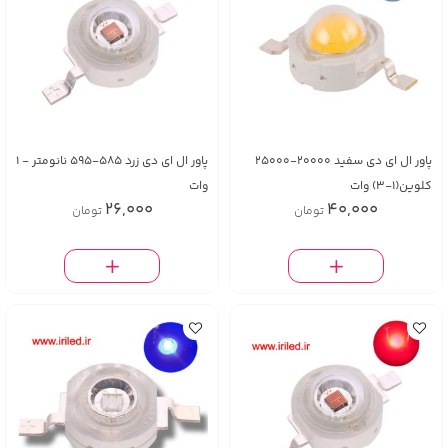
پاور ال ای دی سفید 20000-25000
پاور ال ای دی زرد 585-595 نانومتر - 1
کلوین(1-3) وات
وات
26,000
40,000
تومان
تومان