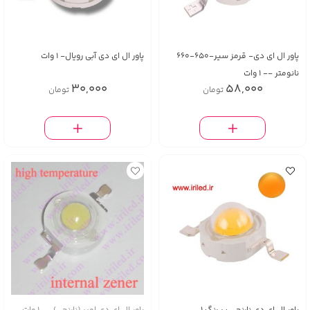
پاور ال ای دی- قرمز سیر-650-660
پاور ال ای دی آبی رویال- 1 وات
نانومتر -- 1 وات
30,000
58,000
تومان
تومان