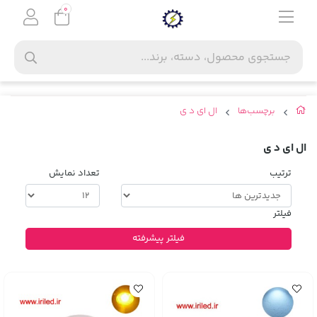
0
برچسب‌ها
ال ای د ی
ال ای د ی
ترتیب
تعداد نمایش
فیلتر
فیلتر پیشرفته