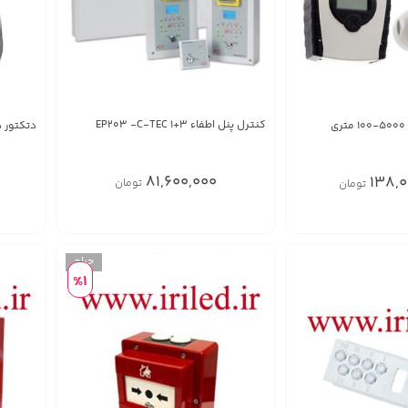
کنترل پنل اطفاء 3+1 EP203 -C-TEC
دتکتور د
81,600,000
138,0
تومان
تومان
%1