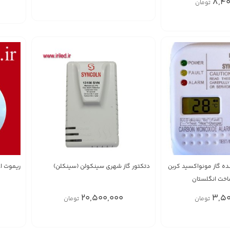
8,40
تومان
ه گاز مونواکسید کربن
دتکتور گاز شهری سینکولن (سینکلن)
ریموت اع
20,500,000
3,50
تومان
تومان