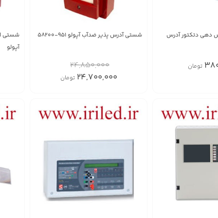
 دهی دتکتور آدرس
شستی آدرس پذیر ضدآب آپولو 951-58200
شستی اع
آپولو
24,850,000
380
تومان
24,700,000
تومان