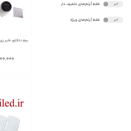
فقط آیتم‌های تخفیف دار
خیر
بله
فقط آیتم‌های ویژه
خیر
بله
بیم دتکتور فایر ری 5000-100 متری
00,000