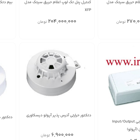
ل 4لوپ اعلام حریق سیتک مدل
کنترل پنل تک لوپ اعلام حریق سیتک مدل
بیم دتکتور فا
XFP
204,000,000
270,0
تومان
تومان
دتکتور حرارتی آدرس پذیر آپولو دیسکاوری
دتکتور 
ماژول ورودی و خروجی Input/Output
(آپولو)
6,900,000
تومان