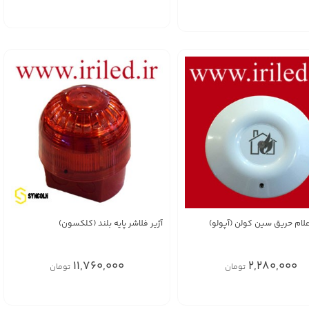
لام حریق سین کولن (آپولو)
آژیر فلاشر پایه بلند (کلکسون)
11,760,000
2,280,000
تومان
تومان