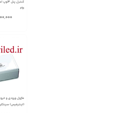
کنترل پن
zfp
00,000
(اینترفیس) سینکلن 