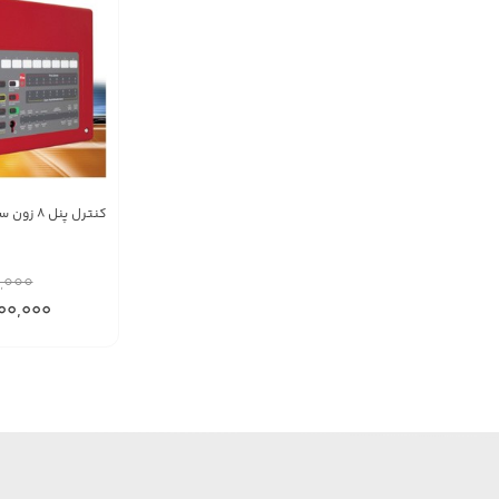
کنترل پنل 8 زون سینکلن (سیتک)
,000
00,000