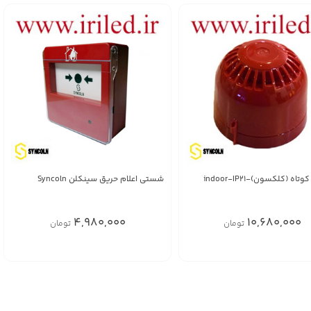
وتاه (کلکسون)-indoor-IP21
شستی اعلام حریق سینکلن Syncoln
4,980,000
10,680,000
تومان
تومان