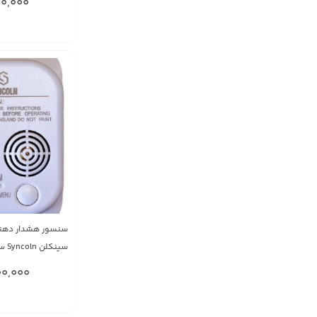
0,000
سنسور هشدار دهند
سینکلن Syncoln ساخت انگلستان
0,000