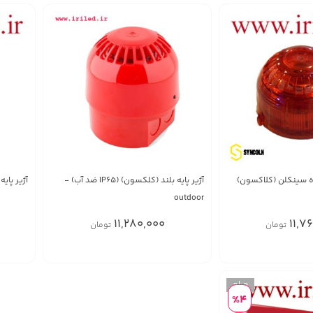
تاه سینکلن (کلاکسون)
آژیر پایه بلند (کلکسون) (IP65 ضد آب) -
آژیر پایه ک
outdoor
11,280,000
11,7
تومان
تومان
%4