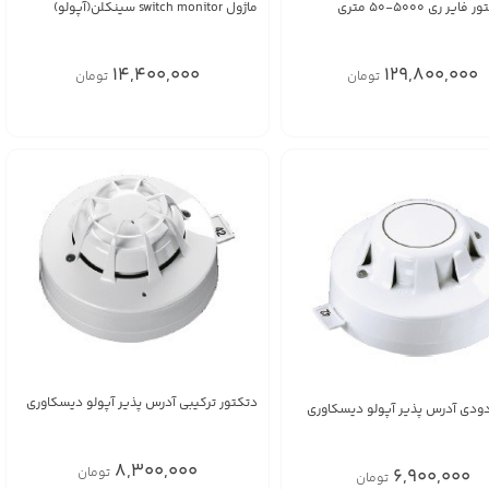
یر ری 5000-50 متری
ماژول switch monitor سینکلن(آپولو)
14,400,000
129,800,000
تومان
تومان
دتکتور ترکیبی آدرس پذیر آپولو دیسکاوری
دودی آدرس پذیر آپولو دیسکاوری
8,300,000
تومان
6,900,000
تومان