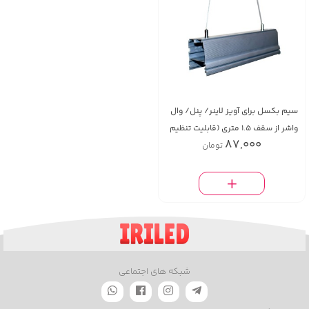
سیم بکسل برای آویز لاينر/ پنل/ وال
واشر از سقف 1.5 متری (قابلیت تنظیم
87,000
تومان
طول) (یک عدد)
شبکه های اجتماعی