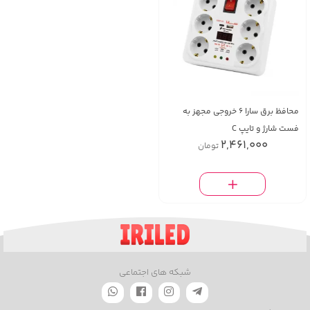
محافظ برق سارا ۶ خروجی مجهز به
فست شارژ و تایپ C
2,461,000
تومان
شبکه های اجتماعی