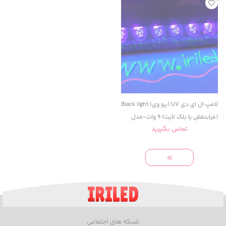
لامپ ال ای دی UV (یو وی) Black light
(فرابنفش یا بلک لایت) 9 وات-مدل
تماس بگیرید
وال واشر (پروژکتور خطی)-25
سانتیمتر
شبکه های اجتماعی