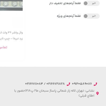
فقط آیتم‌های تخفیف دار
خیر
بله
فقط آیتم‌های ویژه
خیر
بله
زرد تیره) - چیپ تای
خطی-100 سانتیمتر
تماس
02166721828 / 02166711084
09120589086
نشانی: تهران لاله زار شمالی پاساژ سبحان ط2 پ218(حضور با
اطلاع قبلی)