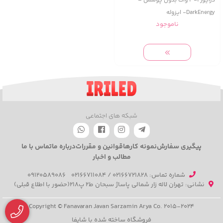
درایور 1-3 وات بدون پوشش –
DarkEnergy- ایزوله
ناموجود
شبکه های اجتماعی
پیگیری سفارش
نمونه کارها
قوانین و مقررات
درباره ما
تماس با ما
مطالب و اخبار
شماره تماس‌: 02166721828 / 02166711084
09120589086
نشانی: تهران لاله زار شمالی پاساژ سبحان ط2 پ218(حضور با اطلاع قبلی)
Copyright © Fanavaran Javan Sarzamin Arya Co. 2015-2024
فروشگاه ساخته شده با شاپفا