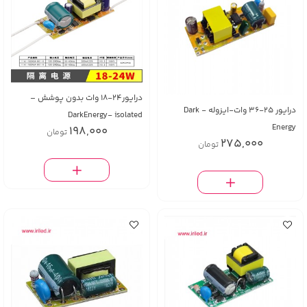
درایور24-18 وات بدون پوشش –
درايور 25-36 وات-ایزوله - Dark
DarkEnergy- isolated
Energy
198,000
تومان
275,000
تومان